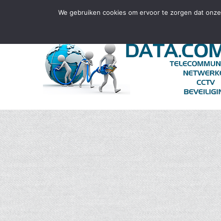
info@datacomplete.nl
+31859020370
We gebruiken cookies om ervoor te zorgen dat onze 