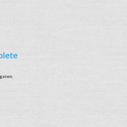
plete
 gaten.