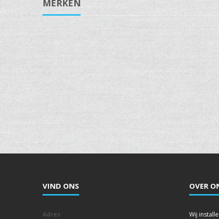
MERKEN
VIND ONS
OVER O
Adres
Wij instal