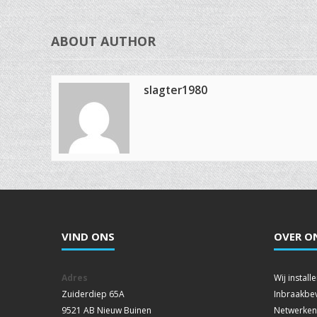
ABOUT AUTHOR
slagter1980
VIND ONS
OVER O
Adres
Wij instal
Zuiderdiep 65A
Inbraakbev
9521 AB Nieuw Buinen
Netwerken