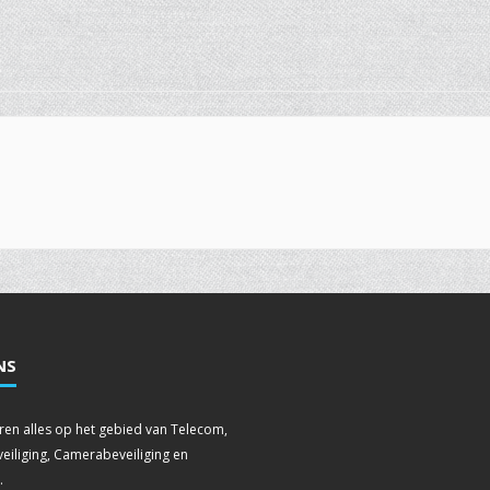
NS
leren alles op het gebied van Telecom,
eiliging, Camerabeveiliging en
.