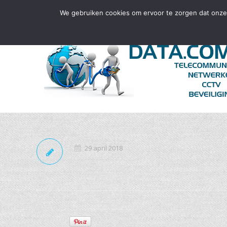
info@datacomplete.nl
+31859020370
We gebruiken cookies om ervoor te zorgen dat onze 
29 april 2018