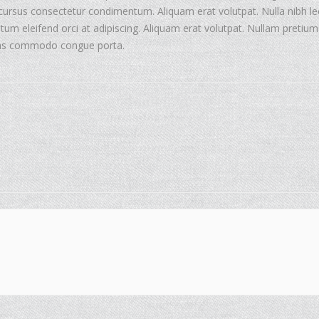
 cursus consectetur condimentum. Aliquam erat volutpat. Nulla nibh le
ntum eleifend orci at adipiscing. Aliquam erat volutpat. Nullam pretiu
enas commodo congue porta.