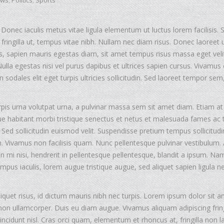
ws
,
Politics
,
Sports
 Donec iaculis metus vitae ligula elementum ut luctus lorem facilisis.
d fringilla ut, tempus vitae nibh. Nullam nec diam risus. Donec laoreet u
lis, sapien mauris egestas diam, sit amet tempus risus massa eget veli
lla egestas nisi vel purus dapibus et ultrices sapien cursus. Vivamus e
in sodales elit eget turpis ultricies sollicitudin. Sed laoreet tempor sem
pis urna volutpat urna, a pulvinar massa sem sit amet diam. Etiam at
esque habitant morbi tristique senectus et netus et malesuada fames ac 
 Sed sollicitudin euismod velit. Suspendisse pretium tempus sollicitudi
 Vivamus non facilisis quam. Nunc pellentesque pulvinar vestibulum.
n mi nisi, hendrerit in pellentesque pellentesque, blandit a ipsum. Na
mpus iaculis, lorem augue tristique augue, sed aliquet sapien ligula n
liquet risus, id dictum mauris nibh nec turpis. Lorem ipsum dolor sit a
 non ullamcorper. Duis eu diam augue. Vivamus aliquam adipiscing fring
incidunt nisl. Cras orci quam, elementum et rhoncus at, fringilla non l