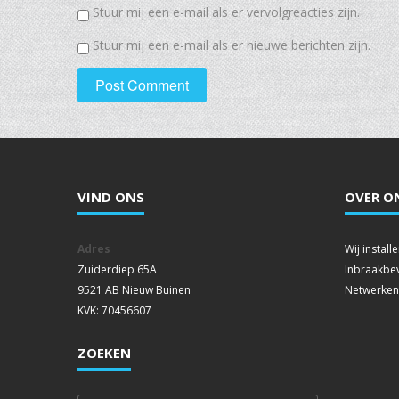
Stuur mij een e-mail als er vervolgreacties zijn.
Stuur mij een e-mail als er nieuwe berichten zijn.
VIND ONS
OVER O
Adres
Wij instal
Zuiderdiep 65A
Inbraakbev
9521 AB Nieuw Buinen
Netwerken
KVK: 70456607
ZOEKEN