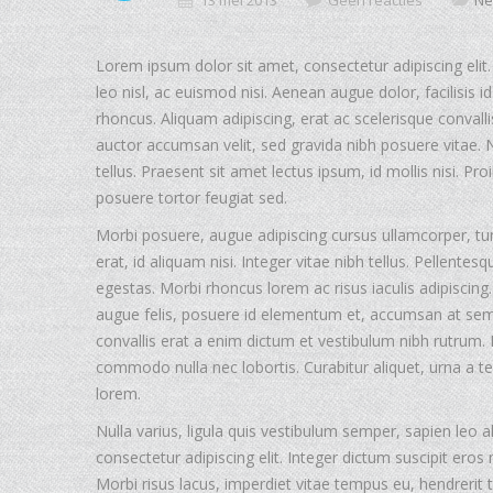
13 mei 2013
Geen reacties
Ne
Lorem ipsum dolor sit amet, consectetur adipiscing elit.
leo nisl, ac euismod nisi. Aenean augue dolor, facilisis i
rhoncus. Aliquam adipiscing, erat ac scelerisque conval
auctor accumsan velit, sed gravida nibh posuere vitae. Nu
tellus. Praesent sit amet lectus ipsum, id mollis nisi. Pro
posuere tortor feugiat sed.
Morbi posuere, augue adipiscing cursus ullamcorper, tur
erat, id aliquam nisi. Integer vitae nibh tellus. Pellent
egestas. Morbi rhoncus lorem ac risus iaculis adipiscing.
augue felis, posuere id elementum et, accumsan at sem.
convallis erat a enim dictum et vestibulum nibh rutrum. I
commodo nulla nec lobortis. Curabitur aliquet, urna a te
lorem.
Nulla varius, ligula quis vestibulum semper, sapien leo a
consectetur adipiscing elit. Integer dictum suscipit eros
Morbi risus lacus, imperdiet vitae tempus eu, hendrerit t