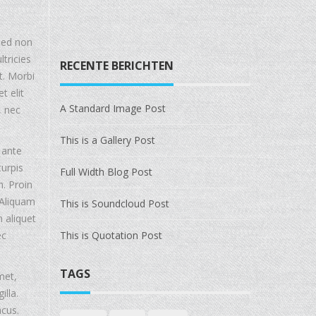
 Sed non
ltricies
RECENTE BERICHTEN
t. Morbi
t elit
A Standard Image Post
, nec
This is a Gallery Post
 ante
turpis
Full Width Blog Post
n. Proin
 Aliquam
This is Soundcloud Post
m aliquet
ec
This is Quotation Post
TAGS
met,
illa.
acus.